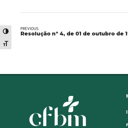
PREVIOUS
Alternar alto contraste
Resolução nº 4, de 01 de outubro de 
Alternar tamanho da fonte