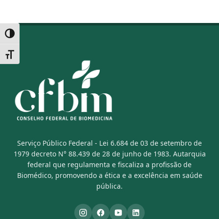
Alternar alto contraste
Alternar tamanho da fonte
Serviço Público Federal - Lei 6.684 de 03 de setembro de
1979 decreto N° 88.439 de 28 de junho de 1983. Autarquia
federal que regulamenta e fiscaliza a profissão de
Biomédico, promovendo a ética e a excelência em saúde
pública.