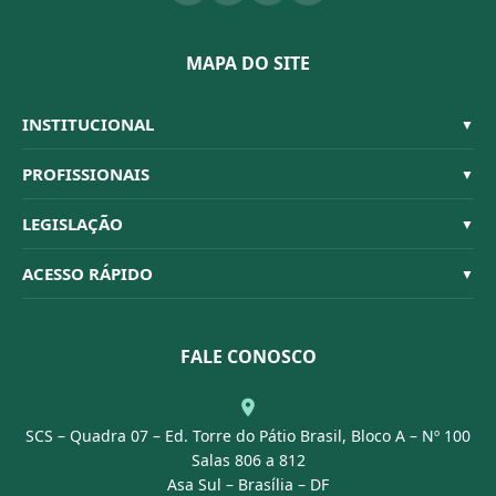
MAPA DO SITE
INSTITUCIONAL
▼
Sistema CFBM
PROFISSIONAIS
▼
Quem Somos
Habilitações
LEGISLAÇÃO
▼
Organograma
Código de Ética
Resoluções
ACESSO RÁPIDO
▼
Conselheiros
Dúvidas Frequentes
Leis e Decretos
Licitações
Nossa Equipe
Normativas
FALE CONOSCO
Concurso Público
Agenda
SCS – Quadra 07 – Ed. Torre do Pátio Brasil, Bloco A – Nº 100
Portal Transparência
Salas 806 a 812
Asa Sul – Brasília – DF