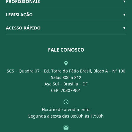
Sistema CFBM
PROFISSIONAIS
▼
Quem Somos
Habilitações
LEGISLAÇÃO
▼
Organograma
Código de Ética
Resoluções
ACESSO RÁPIDO
▼
Conselheiros
Dúvidas Frequentes
Leis e Decretos
Licitações
Nossa Equipe
Normativas
FALE CONOSCO
Concurso Público
Agenda
SCS – Quadra 07 – Ed. Torre do Pátio Brasil, Bloco A – Nº 100
Portal Transparência
Salas 806 a 812
Asa Sul – Brasília – DF
CEP: 70307-901
Horário de atendimento:
Segunda a sexta das 08:00h às 17:00h