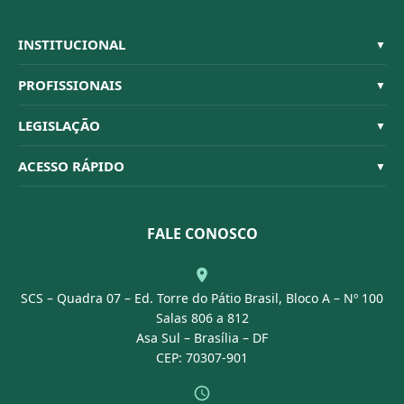
INSTITUCIONAL
▼
Sistema CFBM
PROFISSIONAIS
▼
Quem Somos
Habilitações
LEGISLAÇÃO
▼
Organograma
Código de Ética
Resoluções
ACESSO RÁPIDO
▼
Conselheiros
Dúvidas Frequentes
Leis e Decretos
Licitações
Nossa Equipe
Normativas
FALE CONOSCO
Concurso Público
Agenda
SCS – Quadra 07 – Ed. Torre do Pátio Brasil, Bloco A – Nº 100
Portal Transparência
Salas 806 a 812
Asa Sul – Brasília – DF
CEP: 70307-901