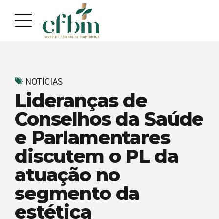
Acessar
Acessar
o
a
conteúdo
navegação
NOTÍCIAS
Lideranças de
Conselhos da Saúde
e Parlamentares
discutem o PL da
atuação no
segmento da
estética