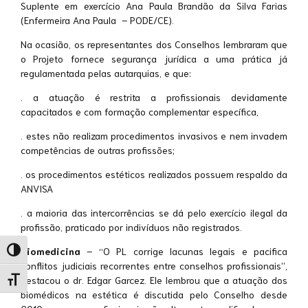
Suplente em exercício Ana Paula Brandão da Silva Farias
(Enfermeira Ana Paula – PODE/CE).
Na ocasião, os representantes dos Conselhos lembraram que
o Projeto fornece segurança jurídica a uma prática já
regulamentada pelas autarquias, e que:
. a atuação é restrita a profissionais devidamente
capacitados e com formação complementar específica,
. estes não realizam procedimentos invasivos e nem invadem
competências de outras profissões;
. os procedimentos estéticos realizados possuem respaldo da
ANVISA
. a maioria das intercorrências se dá pelo exercício ilegal da
profissão, praticado por indivíduos não registrados.
Biomedicina
– “O PL corrige lacunas legais e pacifica
Alternar alto contraste
conflitos judiciais recorrentes entre conselhos profissionais”,
destacou o dr. Edgar Garcez. Ele lembrou que a atuação dos
Alternar tamanho da fonte
biomédicos na estética é discutida pelo Conselho desde