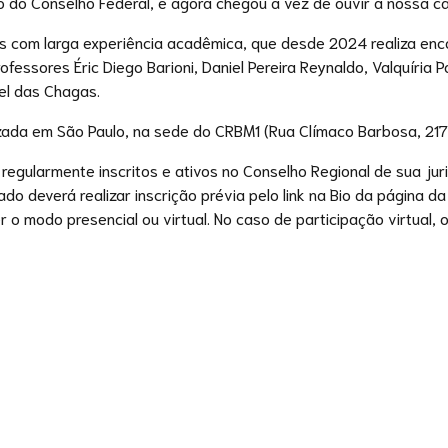
 do Conselho Federal, e agora chegou a vez de ouvir a nossa cat
s com larga experiência acadêmica, que desde 2024 realiza enco
rofessores Éric Diego Barioni, Daniel Pereira Reynaldo, Valquíria
el das Chagas.
zada em São Paulo, na sede do CRBM1 (Rua Clímaco Barbosa, 217,
 regularmente inscritos e ativos no Conselho Regional de sua ju
ado deverá realizar inscrição prévia pelo link na Bio da página
 o modo presencial ou virtual. No caso de participação virtual, 