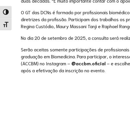
duas décadas. “É muito importante contar com o apoio
O GT das DCNs é formado por profissionais biomédico
Alternar alto contraste
diretrizes da profissão. Participam dos trabalhos os p
Alternar tamanho da fonte
Regina Custódio, Maury Massani Tanji e Raphael Rang
No dia 20 de setembro de 2025, a consulta será reali
Serão aceitas somente participações de profissionais
graduação em Biomedicina. Para participar, o interess
(ACCBM) no Instagram –
@accbm.oficial
– e escolher
após a efetivação da inscrição no evento.