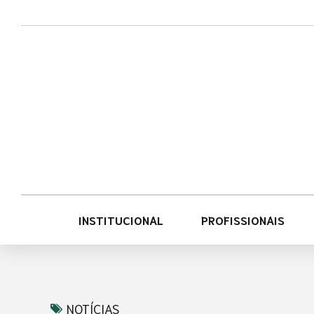
Acessar
Acessar
o
a
conteúdo
navegação
INSTITUCIONAL
PROFISSIONAIS
NOTÍCIAS