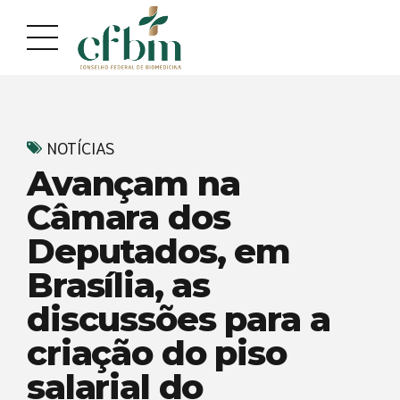
Acessar
Acessar
o
a
conteúdo
navegação
NOTÍCIAS
Avançam na
Câmara dos
Deputados, em
Brasília, as
discussões para a
criação do piso
salarial do