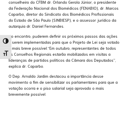
conselheiro do CFBM dr. Orlando Gerola Júnior, o presidente
da Federação Nacional dos Biomédicos (FENABIO), dr. Marcos
Caparbo, diretor do Sindicato dos Biomédicos Profissionais
do Estado de São Paulo (SINBIESP), e o assessor jurídico da
autarquia dr. Daniel Fernandes.
No encontro, puderem definir os próximos passos das ações
Alternar alto contraste
a serem implementadas para que o Projeto de Lei seja votado
o mais breve possível.“Em outubro, representantes de todos
Alternar tamanho da fonte
os Conselhos Regionais estarão mobilizados em visitas a
lideranças de partidos políticos da Câmara dos Deputados”,
explica dr. Caparbo.
O Dep. Arnaldo Jardim destacou a importância desse
movimento a fim de sensibilizar os parlamentares para que a
votação ocorra e o piso salarial seja aprovado o mais
brevemente possível.