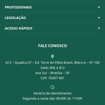
Sistema CFBM
PROFISSIONAIS
▼
Quem Somos
Habilitações
LEGISLAÇÃO
▼
Organograma
Código de Ética
Resoluções
ACESSO RÁPIDO
▼
Conselheiros
Dúvidas Frequentes
Leis e Decretos
Licitações
Nossa Equipe
Normativas
FALE CONOSCO
Concurso Público
Agenda
SCS – Quadra 07 – Ed. Torre do Pátio Brasil, Bloco A – Nº 100
Portal Transparência
Salas 806 a 812
Asa Sul – Brasília – DF
CEP: 70307-901
Horário de atendimento:
Segunda a sexta das 08:00h às 17:00h