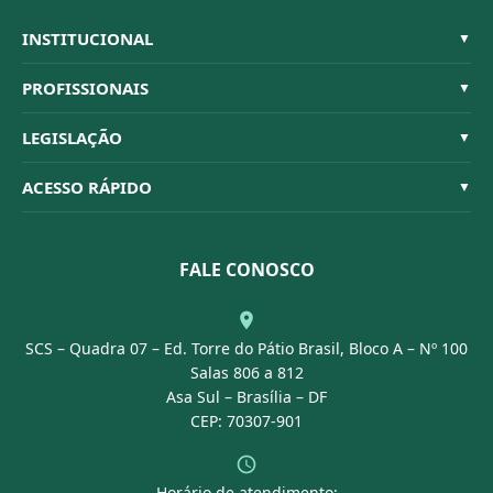
INSTITUCIONAL
▼
Sistema CFBM
PROFISSIONAIS
▼
Quem Somos
Habilitações
LEGISLAÇÃO
▼
Organograma
Código de Ética
Resoluções
ACESSO RÁPIDO
▼
Conselheiros
Dúvidas Frequentes
Leis e Decretos
Licitações
Nossa Equipe
Normativas
FALE CONOSCO
Concurso Público
Agenda
SCS – Quadra 07 – Ed. Torre do Pátio Brasil, Bloco A – Nº 100
Portal Transparência
Salas 806 a 812
Asa Sul – Brasília – DF
CEP: 70307-901
Horário de atendimento: