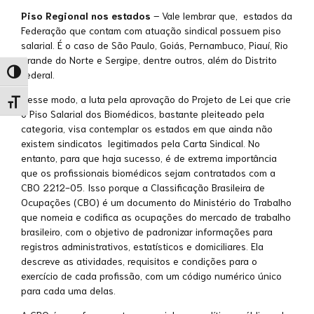
Piso Regional nos estados
– Vale lembrar que, estados da
Federação que contam com atuação sindical possuem piso
salarial. É o caso de São Paulo, Goiás, Pernambuco, Piauí, Rio
Grande do Norte e Sergipe, dentre outros, além do Distrito
Alternar alto contraste
Federal.
Desse modo, a luta pela aprovação do Projeto de Lei que crie
Alternar tamanho da fonte
o Piso Salarial dos Biomédicos, bastante pleiteado pela
categoria, visa contemplar os estados em que ainda não
existem sindicatos legitimados pela Carta Sindical. No
entanto, para que haja sucesso, é de extrema importância
que os profissionais biomédicos sejam contratados com a
CBO 2212-05. Isso porque a Classificação Brasileira de
Ocupações (CBO) é um documento do Ministério do Trabalho
que nomeia e codifica as ocupações do mercado de trabalho
brasileiro, com o objetivo de padronizar informações para
registros administrativos, estatísticos e domiciliares. Ela
descreve as atividades, requisitos e condições para o
exercício de cada profissão, com um código numérico único
para cada uma delas.