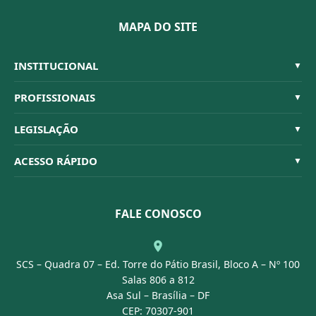
MAPA DO SITE
INSTITUCIONAL
▼
Sistema CFBM
PROFISSIONAIS
▼
Quem Somos
Habilitações
LEGISLAÇÃO
▼
Organograma
Código de Ética
Resoluções
ACESSO RÁPIDO
▼
Conselheiros
Dúvidas Frequentes
Leis e Decretos
Licitações
Nossa Equipe
Normativas
FALE CONOSCO
Concurso Público
Agenda
SCS – Quadra 07 – Ed. Torre do Pátio Brasil, Bloco A – Nº 100
Portal Transparência
Salas 806 a 812
Asa Sul – Brasília – DF
CEP: 70307-901