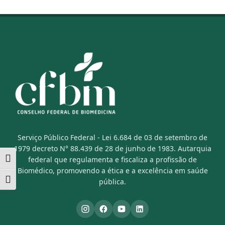
Serviço Público Federal - Lei 6.684 de 03 de setembro de
1979 decreto N° 88.439 de 28 de junho de 1983. Autarquia
federal que regulamenta e fiscaliza a profissão de
Alternar alto contraste
Biomédico, promovendo a ética e a excelência em saúde
Alternar tamanho da fonte
pública.