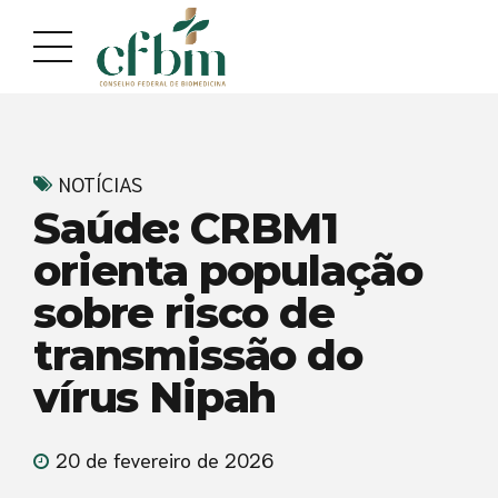
Acessar
Acessar
o
a
conteúdo
navegação
NOTÍCIAS
Saúde: CRBM1
orienta população
sobre risco de
transmissão do
vírus Nipah
20 de fevereiro de 2026