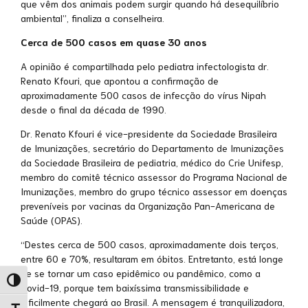
que vêm dos animais podem surgir quando há desequilíbrio
ambiental”, finaliza a conselheira.
Cerca de 500 casos em quase 30 anos
A opinião é compartilhada pelo pediatra infectologista dr.
Renato Kfouri, que apontou a confirmação de
aproximadamente 500 casos de infecção do vírus Nipah
desde o final da década de 1990.
Dr. Renato Kfouri é vice-presidente da Sociedade Brasileira
de Imunizações, secretário do Departamento de Imunizações
da Sociedade Brasileira de pediatria, médico do Crie Unifesp,
membro do comitê técnico assessor do Programa Nacional de
Imunizações, membro do grupo técnico assessor em doenças
preveníveis por vacinas da Organização Pan-Americana de
Saúde (OPAS).
“Destes cerca de 500 casos, aproximadamente dois terços,
entre 60 e 70%, resultaram em óbitos. Entretanto, está longe
de se tornar um caso epidêmico ou pandêmico, como a
Alternar alto contraste
Covid-19, porque tem baixíssima transmissibilidade e
dificilmente chegará ao Brasil. A mensagem é tranquilizadora,