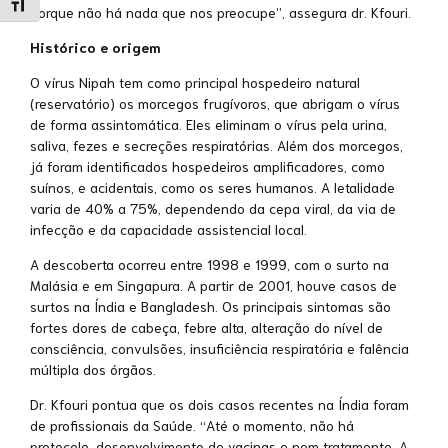
Alternar tamanho da fonte
porque não há nada que nos preocupe”, assegura dr. Kfouri.
Histórico e origem
O vírus Nipah tem como principal hospedeiro natural
(reservatório) os morcegos frugívoros, que abrigam o vírus
de forma assintomática. Eles eliminam o vírus pela urina,
saliva, fezes e secreções respiratórias. Além dos morcegos,
já foram identificados hospedeiros amplificadores, como
suínos, e acidentais, como os seres humanos. A letalidade
varia de 40% a 75%, dependendo da cepa viral, da via de
infecção e da capacidade assistencial local.
A descoberta ocorreu entre 1998 e 1999, com o surto na
Malásia e em Singapura. A partir de 2001, houve casos de
surtos na Índia e Bangladesh. Os principais sintomas são
fortes dores de cabeça, febre alta, alteração do nível de
consciência, convulsões, insuficiência respiratória e falência
múltipla dos órgãos.
Dr. Kfouri pontua que os dois casos recentes na Índia foram
de profissionais da Saúde. “Até o momento, não há
protocolo, desenvolvimento de vacinas e nem tratamento. A