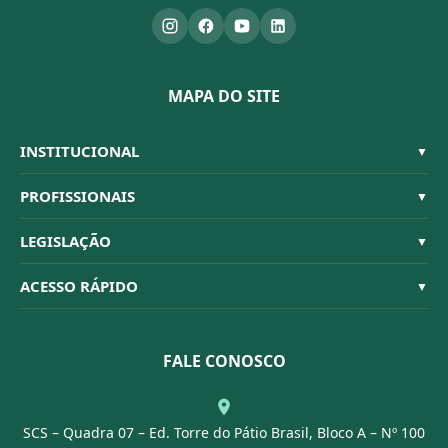
MAPA DO SITE
INSTITUCIONAL
▼
Sistema CFBM
PROFISSIONAIS
▼
Quem Somos
Habilitações
LEGISLAÇÃO
▼
Organograma
Código de Ética
Resoluções
ACESSO RÁPIDO
▼
Conselheiros
Dúvidas Frequentes
Leis e Decretos
Licitações
Nossa Equipe
Normativas
FALE CONOSCO
Concurso Público
Agenda
SCS – Quadra 07 – Ed. Torre do Pátio Brasil, Bloco A – Nº 100
Portal Transparência