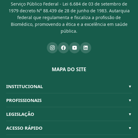
Serviço Público Federal - Lei 6.684 de 03 de setembro de
1979 decreto N° 88.439 de 28 de junho de 1983. Autarquia
federal que regulamenta e fiscaliza a profissão de
Biomédico, promovendo a ética e a excelência em saúde
pública.
MAPA DO SITE
INSTITUCIONAL
▼
Sistema CFBM
PROFISSIONAIS
▼
Quem Somos
Habilitações
LEGISLAÇÃO
▼
Organograma
Código de Ética
Resoluções
ACESSO RÁPIDO
▼
Conselheiros
Dúvidas Frequentes