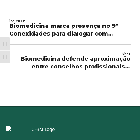
PREVIOUS
Biomedicina marca presença no 9º
Conexidades para dialogar com
gestores sobre o fortalecimento da
Alternar alto contraste
saúde pública
NEXT
Alternar tamanho da fonte
Biomedicina defende aproximação
entre conselhos profissionais e
municípios