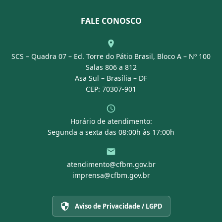
Leis e Decretos
Licitações
Nossa Equipe
Normativas
FALE CONOSCO
Concurso Público
Agenda
SCS – Quadra 07 – Ed. Torre do Pátio Brasil, Bloco A – Nº 100
Portal Transparência
Salas 806 a 812
Asa Sul – Brasília – DF
CEP: 70307-901
Horário de atendimento:
Segunda a sexta das 08:00h às 17:00h
atendimento@cfbm.gov.br
imprensa@cfbm.gov.br
Aviso de Privacidade / LGPD