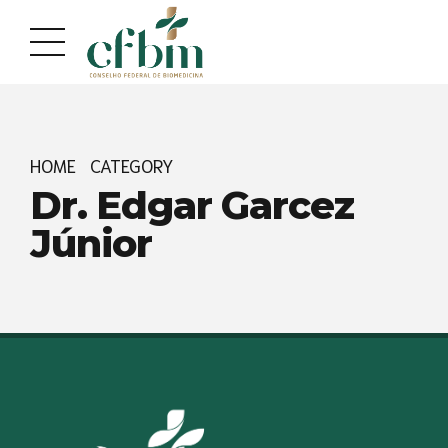
Acessar
Acessar
o
a
conteúdo
navegação
HOME
CATEGORY
Dr. Edgar Garcez
Júnior