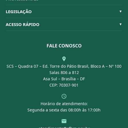
Quem Somos
Habilitações
LEGISLAÇÃO
▼
Organograma
Código de Ética
Resoluções
ACESSO RÁPIDO
▼
Conselheiros
Dúvidas Frequentes
Leis e Decretos
Licitações
Nossa Equipe
Normativas
FALE CONOSCO
Concurso Público
Agenda
SCS – Quadra 07 – Ed. Torre do Pátio Brasil, Bloco A – Nº 100
Portal Transparência
Salas 806 a 812
Asa Sul – Brasília – DF
CEP: 70307-901
Horário de atendimento:
Segunda a sexta das 08:00h às 17:00h