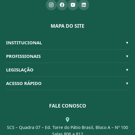
MAPA DO SITE
INSTITUCIONAL
▼
Sistema CFBM
PROFISSIONAIS
▼
Quem Somos
Habilitações
LEGISLAÇÃO
▼
Organograma
Código de Ética
Resoluções
ACESSO RÁPIDO
▼
Conselheiros
Dúvidas Frequentes
Leis e Decretos
Licitações
Nossa Equipe
Normativas
FALE CONOSCO
Concurso Público
Agenda
SCS – Quadra 07 – Ed. Torre do Pátio Brasil, Bloco A – Nº 100
Portal Transparência
Salas 806 a 812