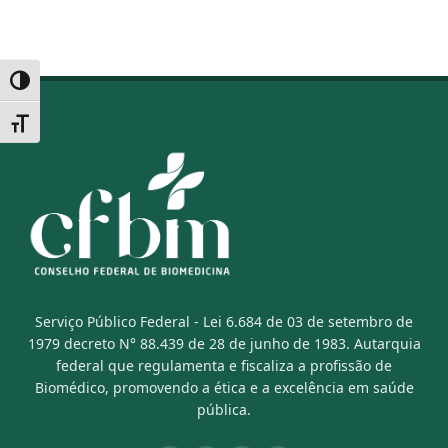
Alternar alto contraste
Alternar tamanho da fonte
Serviço Público Federal - Lei 6.684 de 03 de setembro de
1979 decreto N° 88.439 de 28 de junho de 1983. Autarquia
federal que regulamenta e fiscaliza a profissão de
Biomédico, promovendo a ética e a excelência em saúde
pública.