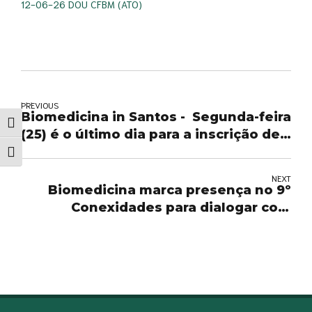
12-06-26 DOU CFBM (ATO)
PREVIOUS
Biomedicina in Santos - Segunda-feira
Alternar alto contraste
(25) é o último dia para a inscrição de
trabalhos científicos e para a Prova de
Alternar tamanho da fonte
Título de Especialista
NEXT
Biomedicina marca presença no 9º
Conexidades para dialogar com
gestores sobre o fortalecimento da
saúde pública