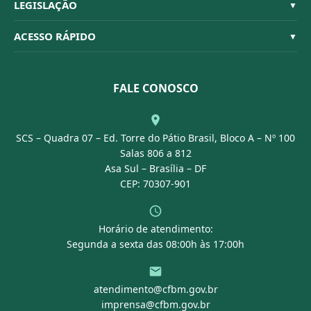
Habilitações
LEGISLAÇÃO
▼
Organograma
Código de Ética
Resoluções
ACESSO RÁPIDO
▼
Conselheiros
Dúvidas Frequentes
Leis e Decretos
Licitações
Nossa Equipe
Normativas
FALE CONOSCO
Concurso Público
Agenda
SCS – Quadra 07 – Ed. Torre do Pátio Brasil, Bloco A – Nº 100
Portal Transparência
Salas 806 a 812
Asa Sul – Brasília – DF
CEP: 70307-901
Horário de atendimento:
Segunda a sexta das 08:00h às 17:00h
atendimento@cfbm.gov.br
imprensa@cfbm.gov.br