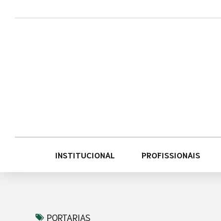
Acessar
Acessar
o
a
conteúdo
navegação
INSTITUCIONAL
PROFISSIONAIS
PORTARIAS