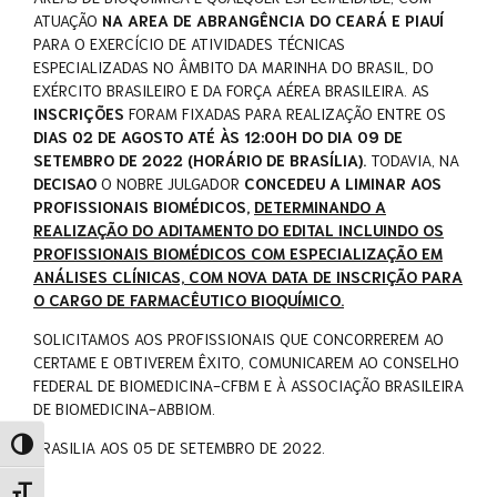
ATUAÇÃO
NA AREA DE ABRANGÊNCIA DO CEARÁ E PIAUÍ
PARA O EXERCÍCIO DE ATIVIDADES TÉCNICAS
ESPECIALIZADAS NO ÂMBITO DA MARINHA DO BRASIL, DO
EXÉRCITO BRASILEIRO E DA FORÇA AÉREA BRASILEIRA. AS
INSCRIÇÕES
FORAM FIXADAS PARA REALIZAÇÃO ENTRE OS
DIAS 02 DE AGOSTO ATÉ ÀS 12:00H DO DIA 09 DE
SETEMBRO DE 2022 (HORÁRIO DE BRASÍLIA).
TODAVIA, NA
DECISAO
O NOBRE JULGADOR
CONCEDEU A LIMINAR AOS
PROFISSIONAIS BIOMÉDICOS,
DETERMINANDO
A
REALIZAÇÃO DO ADITAMENTO DO EDITAL INCLUINDO OS
PROFISSIONAIS BIOMÉDICOS COM ESPECIALIZAÇÃO EM
ANÁLISES CLÍNICAS, COM NOVA DATA DE INSCRIÇÃO PARA
O CARGO DE FARMACÊUTICO BIOQUÍMICO.
SOLICITAMOS AOS PROFISSIONAIS QUE CONCORREREM AO
CERTAME E OBTIVEREM ÊXITO, COMUNICAREM AO CONSELHO
FEDERAL DE BIOMEDICINA-CFBM E À ASSOCIAÇÃO BRASILEIRA
DE BIOMEDICINA-ABBIOM.
BRASILIA AOS 05 DE SETEMBRO DE 2022.
Alternar alto contraste
Alternar tamanho da fonte