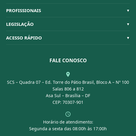
Sistema CFBM
PROFISSIONAIS
▼
Quem Somos
Habilitações
LEGISLAÇÃO
▼
Organograma
Código de Ética
Resoluções
ACESSO RÁPIDO
▼
Conselheiros
Dúvidas Frequentes
Leis e Decretos
Licitações
Nossa Equipe
Normativas
FALE CONOSCO
Concurso Público
Agenda
SCS – Quadra 07 – Ed. Torre do Pátio Brasil, Bloco A – Nº 100
Portal Transparência
Salas 806 a 812
Asa Sul – Brasília – DF
CEP: 70307-901
Horário de atendimento:
Segunda a sexta das 08:00h às 17:00h