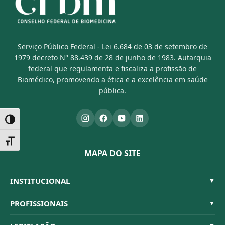
Serviço Público Federal - Lei 6.684 de 03 de setembro de
1979 decreto N° 88.439 de 28 de junho de 1983. Autarquia
federal que regulamenta e fiscaliza a profissão de
Biomédico, promovendo a ética e a excelência em saúde
pública.
Alternar alto contraste
Alternar tamanho da fonte
MAPA DO SITE
INSTITUCIONAL
▼
Sistema CFBM
PROFISSIONAIS
▼
Quem Somos
Habilitações