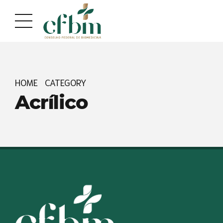
Acessar
Acessar
o
a
conteúdo
navegação
HOME
CATEGORY
Acrílico