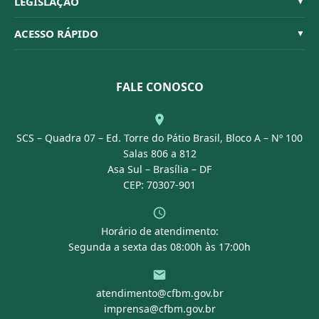
LEGISLAÇÃO
▼
Organograma
Código de Ética
Resoluções
ACESSO RÁPIDO
▼
Conselheiros
Dúvidas Frequentes
Leis e Decretos
Licitações
Nossa Equipe
Normativas
FALE CONOSCO
Concurso Público
Agenda
SCS – Quadra 07 – Ed. Torre do Pátio Brasil, Bloco A – Nº 100
Portal Transparência
Salas 806 a 812
Asa Sul – Brasília – DF
CEP: 70307-901
Horário de atendimento:
Segunda a sexta das 08:00h às 17:00h
atendimento@cfbm.gov.br
imprensa@cfbm.gov.br