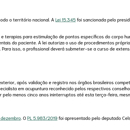
odo o território nacional. A
Lei 15.345
foi sancionada pelo presid
 e terapias para estimulação de pontos específicos do corpo h
mentais do paciente. A lei autoriza o uso de procedimentos próp
. Para isso, o profissional deverá submeter-se a curso de extens
xterior, após validação e registro nos órgãos brasileiros compe
specialista em acupuntura reconhecido pelos respectivos conselho
or pelo menos cinco anos ininterruptos até esta terça-feira, me
 dezembro
. O
PL 5.983/2019
foi apresentado pelo deputado Cel