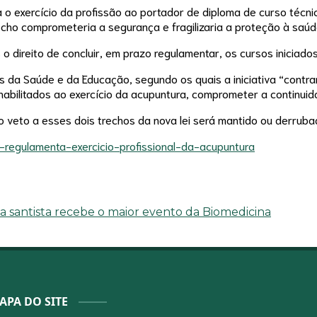
 o exercício da profissão ao portador de diploma de curso técni
cho comprometeria a segurança e fragilizaria a proteção à saúde
direito de concluir, em prazo regulamentar, os cursos iniciados 
os da Saúde e da Educação, segundo os quais a iniciativa “contrar
is habilitados ao exercício da acupuntura, comprometer a continuid
o veto a esses dois trechos da nova lei será mantido ou derruba
i-regulamenta-exercicio-profissional-da-acupuntura
da santista recebe o maior evento da Biomedicina
APA DO SITE