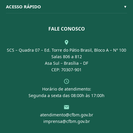
Organograma
Código de Ética
Resoluções
ACESSO RÁPIDO
▼
Conselheiros
Dúvidas Frequentes
Leis e Decretos
Licitações
Nossa Equipe
Normativas
FALE CONOSCO
Concurso Público
Agenda
SCS – Quadra 07 – Ed. Torre do Pátio Brasil, Bloco A – Nº 100
Portal Transparência
Salas 806 a 812
Asa Sul – Brasília – DF
CEP: 70307-901
Horário de atendimento:
Segunda a sexta das 08:00h às 17:00h
atendimento@cfbm.gov.br
imprensa@cfbm.gov.br