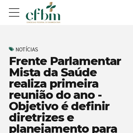
Acessar
Acessar
o
a
conteúdo
navegação
NOTÍCIAS
Frente Parlamentar
Mista da Saúde
realiza primeira
reunião do ano -
Objetivo é definir
diretrizes e
planejamento para