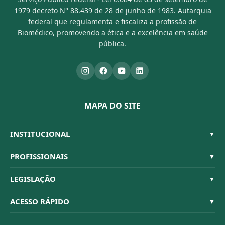
1979 decreto N° 88.439 de 28 de junho de 1983. Autarquia
federal que regulamenta e fiscaliza a profissão de
Biomédico, promovendo a ética e a excelência em saúde
pública.
MAPA DO SITE
INSTITUCIONAL
▼
Sistema CFBM
PROFISSIONAIS
▼
Quem Somos
Habilitações
LEGISLAÇÃO
▼
Organograma
Código de Ética
Resoluções
ACESSO RÁPIDO
▼
Conselheiros
Dúvidas Frequentes
Leis e Decretos
Licitações