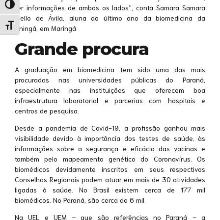
Alternar alto contraste
ter informações de ambos os lados”, conta Samara Samara
Mello de Ávila, aluna do último ano da biomedicina da
Alternar tamanho da fonte
Uningá, em Maringá.
Grande procura
A graduação em biomedicina tem sido uma das mais
procuradas nas universidades públicas do Paraná,
especialmente nas instituições que oferecem boa
infraestrutura laboratorial e parcerias com hospitais e
centros de pesquisa.
Desde a pandemia de Covid-19, a profissão ganhou mais
visibilidade devido à importância dos testes de saúde, às
informações sobre a segurança e eficácia das vacinas e
também pelo mapeamento genético do Coronavírus. Os
biomédicos devidamente inscritos em seus respectivos
Conselhos Regionais podem atuar em mais de 30 atividades
ligadas à saúde. No Brasil existem cerca de 177 mil
biomédicos. No Paraná, são cerca de 6 mil.
Na UEL e UEM – que são referências no Paraná – a