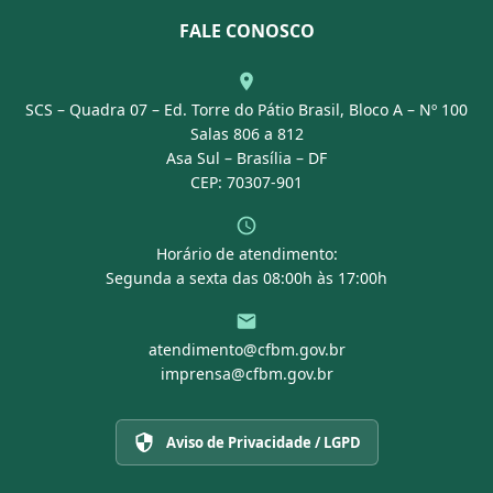
Nossa Equipe
Normativas
FALE CONOSCO
Concurso Público
Agenda
SCS – Quadra 07 – Ed. Torre do Pátio Brasil, Bloco A – Nº 100
Portal Transparência
Salas 806 a 812
Asa Sul – Brasília – DF
CEP: 70307-901
Horário de atendimento:
Segunda a sexta das 08:00h às 17:00h
atendimento@cfbm.gov.br
imprensa@cfbm.gov.br
Aviso de Privacidade / LGPD