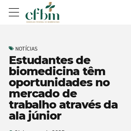
Acessar
Acessar
o
a
conteúdo
navegação
NOTÍCIAS
Estudantes de
biomedicina têm
oportunidades no
mercado de
trabalho através da
ala júnior