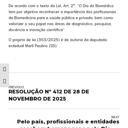
De acordo com o texto da Lei, Art. 2º, “O Dia do Biomédico
tem por objetivo reconhecer a importância dos profissionais
da Biomedicina para a saúde pública e privada, bem como
valorizar o seu papel nas áreas de diagnóstico, pesquisa,
docência e inovação científica”.
O projeto de lei (353/2025) é de autoria da deputada
estadual Marli Paulino (SD).
Alternar alto contraste
Alternar tamanho da fonte
PREVIOUS
RESOLUÇÃO Nº 412 DE 28 DE
NOVEMBRO DE 2025
NEXT
Pelo país, profissionais e entidades