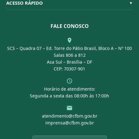
Resoluções
ACESSO RÁPIDO
▼
Conselheiros
Dúvidas Frequentes
Leis e Decretos
Licitações
Nossa Equipe
Normativas
FALE CONOSCO
Concurso Público
Agenda
SCS – Quadra 07 – Ed. Torre do Pátio Brasil, Bloco A – Nº 100
Portal Transparência
Salas 806 a 812
Asa Sul – Brasília – DF
CEP: 70307-901
Horário de atendimento:
Segunda a sexta das 08:00h às 17:00h
atendimento@cfbm.gov.br
imprensa@cfbm.gov.br