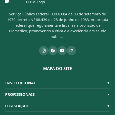
Serviço Público Federal - Lei 6.684 de 03 de setembro de
1979 decreto N° 88.439 de 28 de junho de 1983. Autarquia
federal que regulamenta e fiscaliza a profissão de
Biomédico, promovendo a ética e a excelência em saúde
pública.
MAPA DO SITE
INSTITUCIONAL
▼
Sistema CFBM
PROFISSIONAIS
▼
Quem Somos
Habilitações
LEGISLAÇÃO
▼
Organograma
Código de Ética