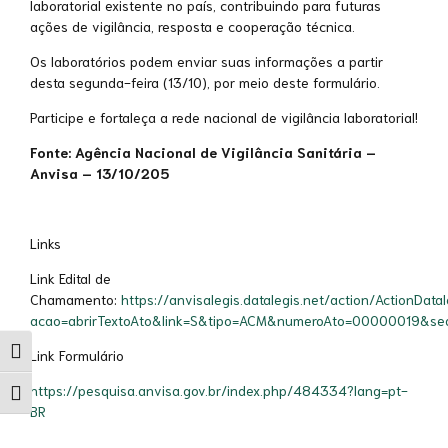
laboratorial existente no país, contribuindo para futuras
ações de vigilância, resposta e cooperação técnica.
Os laboratórios podem enviar suas informações a partir
desta segunda-feira (13/10), por meio deste formulário.
Participe e fortaleça a rede nacional de vigilância laboratorial!
Fonte: Agência Nacional de Vigilância Sanitária –
Anvisa – 13/10/205
Links
Link Edital de
Chamamento:
https://anvisalegis.datalegis.net/action/ActionData
acao=abrirTextoAto&link=S&tipo=ACM&numeroAto=00000019&
Alternar alto contraste
Link Formulário
https://pesquisa.anvisa.gov.br/index.php/484334?lang=pt-
Alternar tamanho da fonte
BR