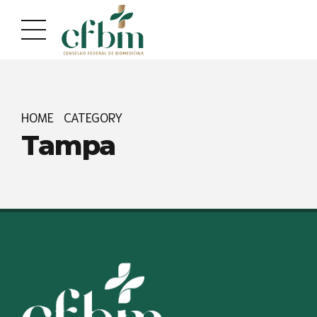
Acessar
Acessar
o
a
conteúdo
navegação
HOME
CATEGORY
Tampa