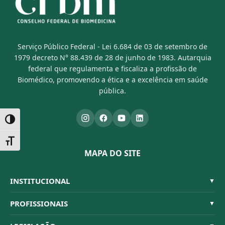
Serviço Público Federal - Lei 6.684 de 03 de setembro de
1979 decreto N° 88.439 de 28 de junho de 1983. Autarquia
federal que regulamenta e fiscaliza a profissão de
Biomédico, promovendo a ética e a excelência em saúde
pública.
Alternar alto contraste
Alternar tamanho da fonte
MAPA DO SITE
INSTITUCIONAL
▼
Sistema CFBM
PROFISSIONAIS
▼
Quem Somos
Habilitações