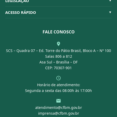
LEGISLAÇÃO
▼
Organograma
Código de Ética
Resoluções
ACESSO RÁPIDO
▼
Conselheiros
Dúvidas Frequentes
Leis e Decretos
Licitações
Nossa Equipe
Normativas
FALE CONOSCO
Concurso Público
Agenda
SCS – Quadra 07 – Ed. Torre do Pátio Brasil, Bloco A – Nº 100
Portal Transparência
Salas 806 a 812
Asa Sul – Brasília – DF
CEP: 70307-901
Horário de atendimento:
Segunda a sexta das 08:00h às 17:00h
atendimento@cfbm.gov.br
imprensa@cfbm.gov.br