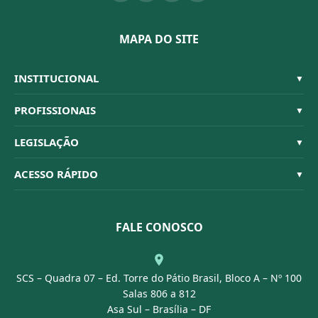
MAPA DO SITE
INSTITUCIONAL
▼
Sistema CFBM
PROFISSIONAIS
▼
Quem Somos
Habilitações
LEGISLAÇÃO
▼
Organograma
Código de Ética
Resoluções
ACESSO RÁPIDO
▼
Conselheiros
Dúvidas Frequentes
Leis e Decretos
Licitações
Nossa Equipe
Normativas
FALE CONOSCO
Concurso Público
Agenda
SCS – Quadra 07 – Ed. Torre do Pátio Brasil, Bloco A – Nº 100
Portal Transparência
Salas 806 a 812
Asa Sul – Brasília – DF