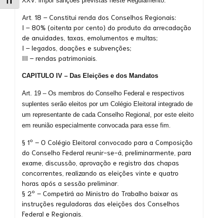
Alternar tamanho da fonte
XXV. impor sanções previstas neste Regulamento.
Art. 18 – Constitui renda dos Conselhos Regionais:
I – 80% (oitenta por cento) do produto da arrecadação
de anuidades, taxas, emolumentos e multas;
I – legados, doações e subvenções;
III – rendas patrimoniais.
CAPITULO IV – Das Eleições e dos Mandatos
Art. 19 – Os membros do Conselho Federal e respectivos
suplentes serão eleitos por um Colégio Eleitoral integrado de
um representante de cada Conselho Regional, por este eleito
em reunião especialmente convocada para esse fim.
§ 1º – O Colégio Eleitoral convocado para a Composição
do Conselho Federal reunir-se-á, preliminarmente, para
exame, discussão, aprovação e registro das chapas
concorrentes, realizando as eleições vinte e quatro
horas após a sessão preliminar.
§ 2º – Competirá ao Ministro do Trabalho baixar as
instruções reguladoras das eleições dos Conselhos
Federal e Regionais.