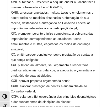
XVII. autorizar o Presidente a adquirir, onerar ou alienar bens
imóveis, observada a Lei nº 6.994/82;
XVIII. arrecadar anuidades, multas, taxas e emolumentos e
adotar todas as medidas destinadas a efetivação de sua
receita, destacando e entregando ao Conselho Federal as
importâncias referentes a sua participação legal;
XIX. promover, perante o juízo competente, a cobrança das
importâncias correspondentes as anuidades, taxas,
emolumentos e multas, esgotados os meios de cobrança
amigável;
XX. emitir parecer conclusivo, sobre prestação de contas a
que esteja obrigado;
XXI. publicar, anualmente, seu orçamento e respectivos
créditos adicionais, os balanços, a execução orçamentária e
o relatório de suas atividades;
XXII. aprovar proposta orçamentária anual;
XXIII. elaborar prestação de contas e encaminhá?la ao
Conselho Federal;
Alternar alto contraste
XXIV. zelar pela fiel observância dos princípios deontológicos
e dos fundamentos de disciplina da classe;