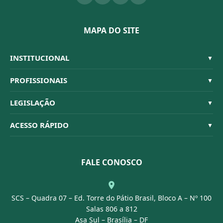
MAPA DO SITE
INSTITUCIONAL
▼
Sistema CFBM
PROFISSIONAIS
▼
Quem Somos
Habilitações
LEGISLAÇÃO
▼
Organograma
Código de Ética
Resoluções
ACESSO RÁPIDO
▼
Conselheiros
Dúvidas Frequentes
Leis e Decretos
Licitações
Nossa Equipe
Normativas
FALE CONOSCO
Concurso Público
Agenda
SCS – Quadra 07 – Ed. Torre do Pátio Brasil, Bloco A – Nº 100
Portal Transparência
Salas 806 a 812
Asa Sul – Brasília – DF