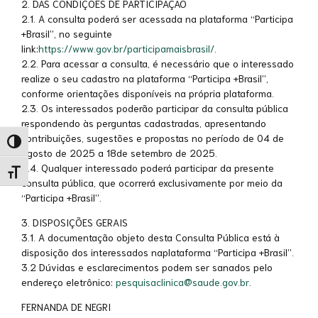
2. DAS CONDIÇÕES DE PARTICIPAÇÃO
2.1. A consulta poderá ser acessada na plataforma “Participa
+Brasil”, no seguinte
link:
https://www.gov.br/participamaisbrasil/
.
2.2. Para acessar a consulta, é necessário que o interessado
realize o seu cadastro na plataforma “Participa +Brasil”,
conforme orientações disponíveis na própria plataforma.
2.3. Os interessados poderão participar da consulta pública
respondendo às perguntas cadastradas, apresentando
contribuições, sugestões e propostas no período de 04 de
Alternar alto contraste
agosto de 2025 a 18de setembro de 2025.
2.4. Qualquer interessado poderá participar da presente
Alternar tamanho da fonte
consulta pública, que ocorrerá exclusivamente por meio da
“Participa +Brasil”.
3. DISPOSIÇÕES GERAIS
3.1. A documentação objeto desta Consulta Pública está à
disposição dos interessados naplataforma “Participa +Brasil”.
3.2 Dúvidas e esclarecimentos podem ser sanados pelo
endereço eletrônico:
pesquisaclinica@saude.gov.br
.
FERNANDA DE NEGRI