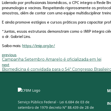
Liderado por profissionais biomédicos, o CPC integra a Rede Br
pneumologia e vacinas. Respeitando rigorosamente os protocolos
amostras, além de contar com uma equipe multidisciplinar treina
E ainda promove estágios e cursos práticos para capacitar prof
“Juntas, essas estruturas demonstram como o IMIP integra ciê
o dr. Gabriel Lins.
Saiba mais:
https://imip.org.br/
previous
Campanha Setembro Amarelo é oficializada em lei
next
Biomedicina é convidada para o 54º Congresso Brasileir
M
Serviço Público Federal - Lei 6.684 de 03 de
I
setembro de 1979 decreto N° 88.439 de 28 de