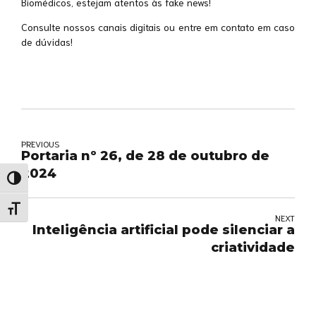
Biomédicos, estejam atentos às fake news!
Consulte nossos canais digitais ou entre em contato em caso
de dúvidas!
PREVIOUS
Portaria nº 26, de 28 de outubro de
2024
Alternar alto contraste
Alternar tamanho da fonte
NEXT
Inteligência artificial pode silenciar a
criatividade