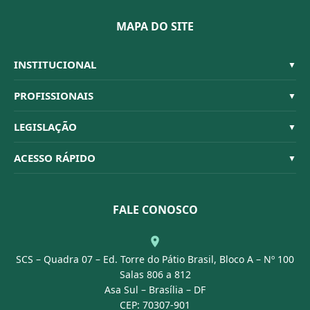
MAPA DO SITE
INSTITUCIONAL
▼
Sistema CFBM
PROFISSIONAIS
▼
Quem Somos
Habilitações
LEGISLAÇÃO
▼
Organograma
Código de Ética
Resoluções
ACESSO RÁPIDO
▼
Conselheiros
Dúvidas Frequentes
Leis e Decretos
Licitações
Nossa Equipe
Normativas
FALE CONOSCO
Concurso Público
Agenda
SCS – Quadra 07 – Ed. Torre do Pátio Brasil, Bloco A – Nº 100
Portal Transparência
Salas 806 a 812
Asa Sul – Brasília – DF
CEP: 70307-901