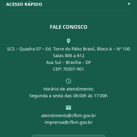
Código de Ética
Resoluções
ACESSO RÁPIDO
▼
Conselheiros
Dúvidas Frequentes
Leis e Decretos
Licitações
Nossa Equipe
Normativas
FALE CONOSCO
Concurso Público
Agenda
SCS – Quadra 07 – Ed. Torre do Pátio Brasil, Bloco A – Nº 100
Portal Transparência
Salas 806 a 812
Asa Sul – Brasília – DF
CEP: 70307-901
Horário de atendimento:
Segunda a sexta das 08:00h às 17:00h
atendimento@cfbm.gov.br
imprensa@cfbm.gov.br