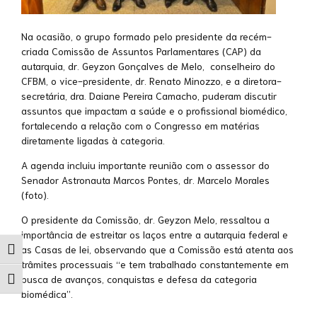
Na ocasião, o grupo formado pelo presidente da recém-
criada Comissão de Assuntos Parlamentares (CAP) da
autarquia, dr. Geyzon Gonçalves de Melo, conselheiro do
CFBM, o vice-presidente, dr. Renato Minozzo, e a diretora-
secretária, dra. Daiane Pereira Camacho, puderam discutir
assuntos que impactam a saúde e o profissional biomédico,
fortalecendo a relação com o Congresso em matérias
diretamente ligadas à categoria.
A agenda incluiu importante reunião com o assessor do
Senador Astronauta Marcos Pontes, dr. Marcelo Morales
(foto).
O presidente da Comissão, dr. Geyzon Melo, ressaltou a
importância de estreitar os laços entre a autarquia federal e
as Casas de lei, observando que a Comissão está atenta aos
Alternar alto contraste
trâmites processuais “e tem trabalhado constantemente em
busca de avanços, conquistas e defesa da categoria
Alternar tamanho da fonte
biomédica”.