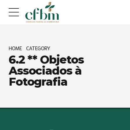
Acessar
Acessar
o
a
conteúdo
navegação
HOME
CATEGORY
6.2 ** Objetos
Associados à
Fotografia