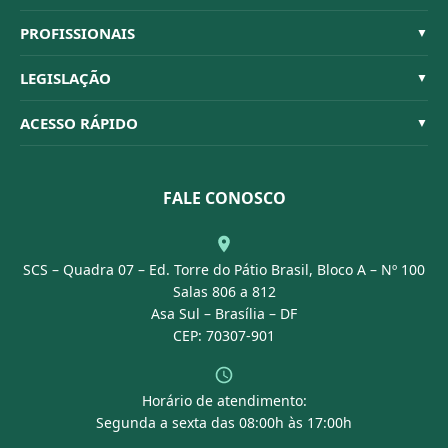
Sistema CFBM
PROFISSIONAIS
▼
Quem Somos
Habilitações
LEGISLAÇÃO
▼
Organograma
Código de Ética
Resoluções
ACESSO RÁPIDO
▼
Conselheiros
Dúvidas Frequentes
Leis e Decretos
Licitações
Nossa Equipe
Normativas
FALE CONOSCO
Concurso Público
Agenda
SCS – Quadra 07 – Ed. Torre do Pátio Brasil, Bloco A – Nº 100
Portal Transparência
Salas 806 a 812
Asa Sul – Brasília – DF
CEP: 70307-901
Horário de atendimento:
Segunda a sexta das 08:00h às 17:00h