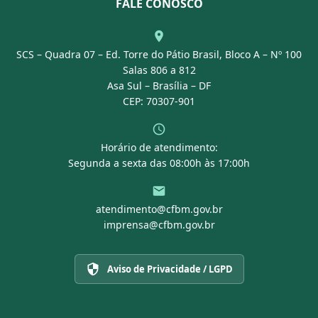
Normativas
FALE CONOSCO
Concurso Público
Agenda
SCS – Quadra 07 – Ed. Torre do Pátio Brasil, Bloco A – Nº 100
Portal Transparência
Salas 806 a 812
Asa Sul – Brasília – DF
CEP: 70307-901
Horário de atendimento:
Segunda a sexta das 08:00h às 17:00h
atendimento@cfbm.gov.br
imprensa@cfbm.gov.br
Aviso de Privacidade / LGPD