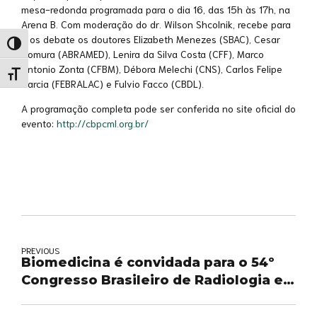
mesa-redonda programada para o dia 16, das 15h às 17h, na
Arena B. Com moderação do dr. Wilson Shcolnik, recebe para
o os debate os doutores Elizabeth Menezes (SBAC), Cesar
Alternar alto contraste
Nomura (ABRAMED), Lenira da Silva Costa (CFF), Marco
Antonio Zonta (CFBM), Débora Melechi (CNS), Carlos Felipe
Alternar tamanho da fonte
Garcia (FEBRALAC) e Fulvio Facco (CBDL).
A programação completa pode ser conferida no site oficial do
evento:
http://cbpcml.org.br/
PREVIOUS
Biomedicina é convidada para o 54º
Congresso Brasileiro de Radiologia e
Diagnóstico por Imagem, em Curitiba