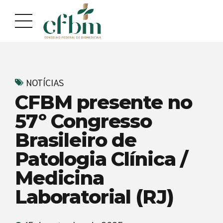
Acessar
Acessar
o
a
conteúdo
navegação
NOTÍCIAS
CFBM presente no
57º Congresso
Brasileiro de
Patologia Clínica /
Medicina
Laboratorial (RJ)