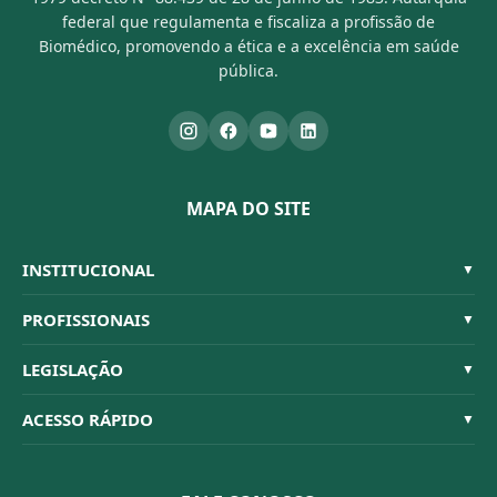
federal que regulamenta e fiscaliza a profissão de
Biomédico, promovendo a ética e a excelência em saúde
pública.
MAPA DO SITE
INSTITUCIONAL
▼
Sistema CFBM
PROFISSIONAIS
▼
Quem Somos
Habilitações
LEGISLAÇÃO
▼
Organograma
Código de Ética
Resoluções
ACESSO RÁPIDO
▼
Conselheiros
Dúvidas Frequentes
Leis e Decretos
Licitações
Nossa Equipe