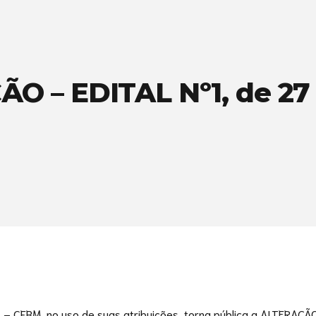
O – EDITAL Nº1, de 27 
CFBM, no uso de suas atribuições, torna pública a ALTERAÇÃO 