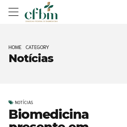
Acessar
Acessar
o
a
conteúdo
navegação
HOME
CATEGORY
Notícias
NOTÍCIAS
Biomedicina
presente em