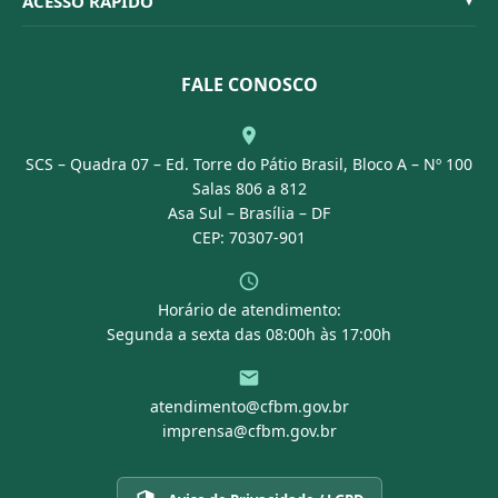
ACESSO RÁPIDO
▼
Conselheiros
Dúvidas Frequentes
Leis e Decretos
Licitações
Nossa Equipe
Normativas
FALE CONOSCO
Concurso Público
Agenda
SCS – Quadra 07 – Ed. Torre do Pátio Brasil, Bloco A – Nº 100
Portal Transparência
Salas 806 a 812
Asa Sul – Brasília – DF
CEP: 70307-901
Horário de atendimento:
Segunda a sexta das 08:00h às 17:00h
atendimento@cfbm.gov.br
imprensa@cfbm.gov.br