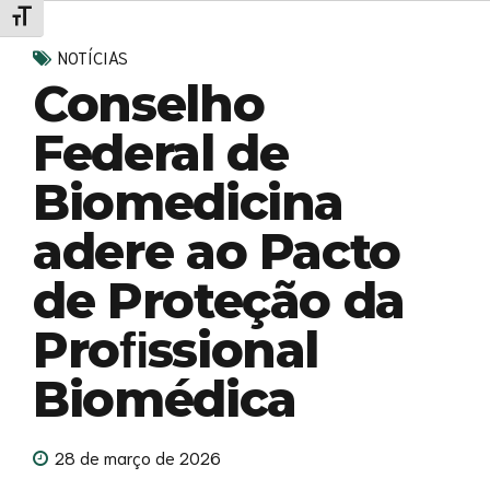
Alternar tamanho da fonte
NOTÍCIAS
Conselho
Federal de
Biomedicina
adere ao Pacto
de Proteção da
Proﬁssional
Biomédica
28 de março de 2026