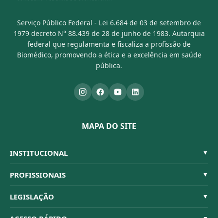
Serviço Público Federal - Lei 6.684 de 03 de setembro de
1979 decreto N° 88.439 de 28 de junho de 1983. Autarquia
federal que regulamenta e fiscaliza a profissão de
Biomédico, promovendo a ética e a excelência em saúde
pública.
MAPA DO SITE
INSTITUCIONAL
▼
Sistema CFBM
PROFISSIONAIS
▼
Quem Somos
Habilitações
LEGISLAÇÃO
▼
Organograma
Código de Ética
Resoluções