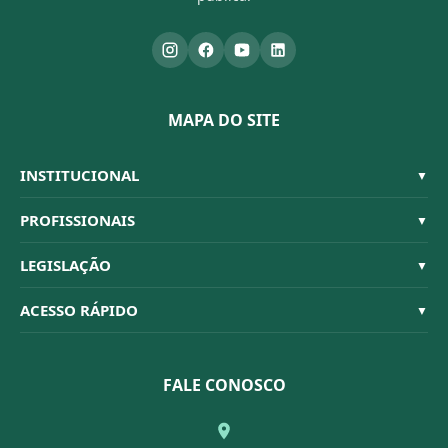
MAPA DO SITE
INSTITUCIONAL
▼
Sistema CFBM
PROFISSIONAIS
▼
Quem Somos
Habilitações
LEGISLAÇÃO
▼
Organograma
Código de Ética
Resoluções
ACESSO RÁPIDO
▼
Conselheiros
Dúvidas Frequentes
Leis e Decretos
Licitações
Nossa Equipe
Normativas
FALE CONOSCO
Concurso Público
Agenda