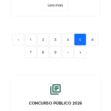
Leia mais
‹
1
2
3
4
5
6
7
8
9
›
»
CONCURSO PÚBLICO 2026