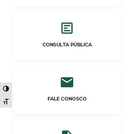
CONSULTA PÚBLICA
Alternar alto contraste
FALE CONOSCO
Alternar tamanho da fonte