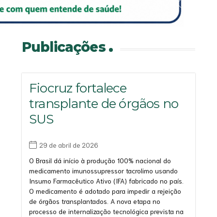
Saiba mais
Saiba mais
Saiba mais
Saiba mais
Publicações
Fiocruz fortalece
transplante de órgãos no
SUS
29 de abril de 2026
O Brasil dá início à produção 100% nacional do
medicamento imunossupressor tacrolimo usando
Insumo Farmacêutico Ativo (IFA) fabricado no país.
O medicamento é adotado para impedir a rejeição
de órgãos transplantados. A nova etapa no
processo de internalização tecnológica prevista na