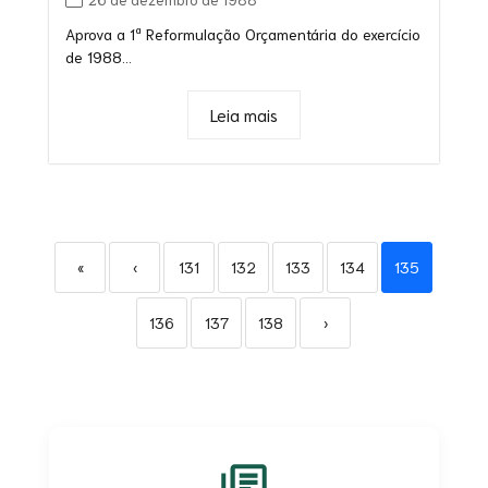
Aprova a 1ª Reformulação Orçamentária do exercício
de 1988...
Leia mais
«
‹
131
132
133
134
135
136
137
138
›