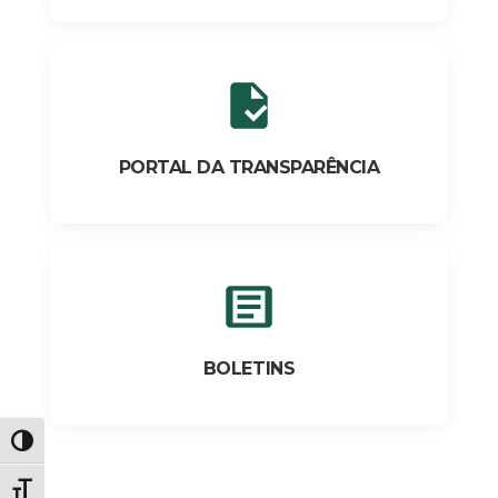
PORTAL DA TRANSPARÊNCIA
BOLETINS
Alternar alto contraste
Alternar tamanho da fonte