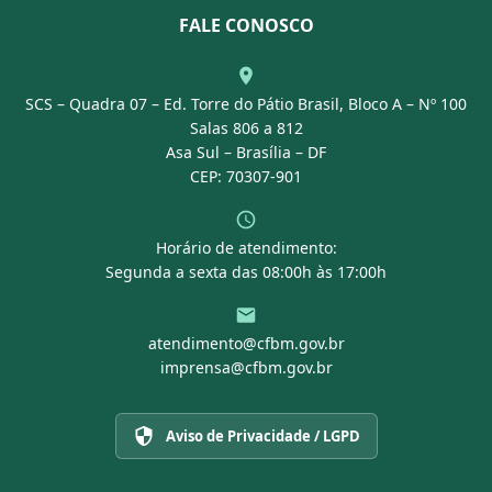
Nossa Equipe
Normativas
FALE CONOSCO
Concurso Público
Agenda
SCS – Quadra 07 – Ed. Torre do Pátio Brasil, Bloco A – Nº 100
Portal Transparência
Salas 806 a 812
Asa Sul – Brasília – DF
CEP: 70307-901
Horário de atendimento:
Segunda a sexta das 08:00h às 17:00h
atendimento@cfbm.gov.br
imprensa@cfbm.gov.br
Aviso de Privacidade / LGPD