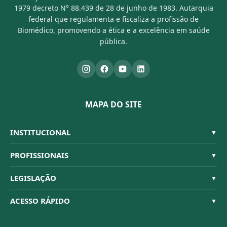
1979 decreto N° 88.439 de 28 de junho de 1983. Autarquia
federal que regulamenta e fiscaliza a profissão de
Biomédico, promovendo a ética e a excelência em saúde
pública.
MAPA DO SITE
INSTITUCIONAL
▼
Sistema CFBM
PROFISSIONAIS
▼
Quem Somos
Habilitações
LEGISLAÇÃO
▼
Organograma
Código de Ética
Resoluções
ACESSO RÁPIDO
▼
Conselheiros
Dúvidas Frequentes
Leis e Decretos
Licitações