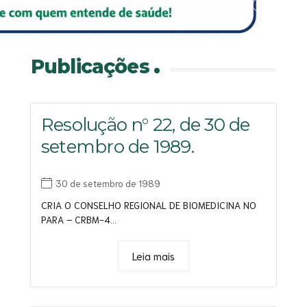
Saiba mais
Saiba mais
Saiba mais
Saiba mais
Publicações
Resolução n° 22, de 30 de
setembro de 1989.
30 de setembro de 1989
CRIA O CONSELHO REGIONAL DE BIOMEDICINA NO
PARA – CRBM-4...
Leia mais