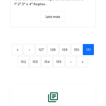
1ª,2ª,3ª e 4ª Regiões...
Leia mais
«
‹
127
128
129
130
131
132
133
134
135
›
»