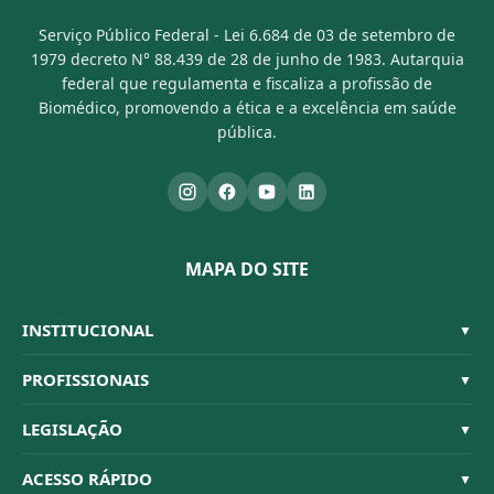
Serviço Público Federal - Lei 6.684 de 03 de setembro de
1979 decreto N° 88.439 de 28 de junho de 1983. Autarquia
federal que regulamenta e fiscaliza a profissão de
Biomédico, promovendo a ética e a excelência em saúde
pública.
MAPA DO SITE
INSTITUCIONAL
▼
Sistema CFBM
PROFISSIONAIS
▼
Quem Somos
Habilitações
LEGISLAÇÃO
▼
Organograma
Código de Ética
Resoluções
ACESSO RÁPIDO
▼