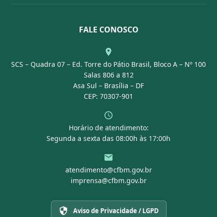
Conselheiros
Dúvidas Frequentes
Leis e Decretos
Licitações
Nossa Equipe
Normativas
FALE CONOSCO
Concurso Público
Agenda
SCS – Quadra 07 – Ed. Torre do Pátio Brasil, Bloco A – Nº 100
Portal Transparência
Salas 806 a 812
Asa Sul – Brasília – DF
CEP: 70307-901
Horário de atendimento:
Segunda a sexta das 08:00h às 17:00h
atendimento@cfbm.gov.br
imprensa@cfbm.gov.br
Aviso de Privacidade / LGPD