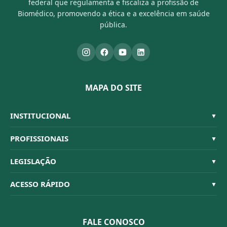
federal que regulamenta e fiscaliza a profissão de
Biomédico, promovendo a ética e a excelência em saúde
pública.
MAPA DO SITE
INSTITUCIONAL
▼
Sistema CFBM
PROFISSIONAIS
▼
Quem Somos
Habilitações
LEGISLAÇÃO
▼
Organograma
Código de Ética
Resoluções
ACESSO RÁPIDO
▼
Conselheiros
Dúvidas Frequentes
Leis e Decretos
Licitações
Nossa Equipe
Normativas
FALE CONOSCO
Concurso Público