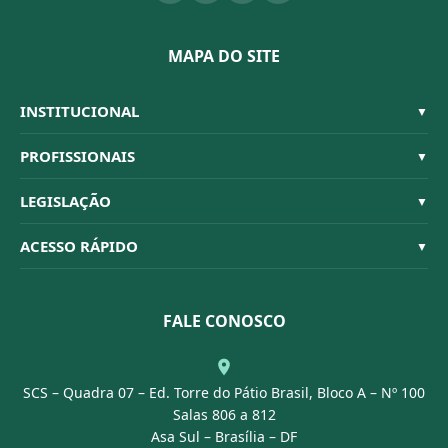
MAPA DO SITE
INSTITUCIONAL
▼
Sistema CFBM
PROFISSIONAIS
▼
Quem Somos
Habilitações
LEGISLAÇÃO
▼
Organograma
Código de Ética
Resoluções
ACESSO RÁPIDO
▼
Conselheiros
Dúvidas Frequentes
Leis e Decretos
Licitações
Nossa Equipe
Normativas
FALE CONOSCO
Concurso Público
Agenda
SCS – Quadra 07 – Ed. Torre do Pátio Brasil, Bloco A – Nº 100
Portal Transparência
Salas 806 a 812
Asa Sul – Brasília – DF